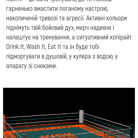
гарненько вмастити поганому настрою,
накопиченій тривозі та агресії. Активні кольори
піднімуть твій бойовий дух, мерч надихне і
налаштує на тренування, а ситуативний копірайт
Drink It, Wash It, Eat It та ін буде тобі
підморгувати в душовій, у кулера з водою, у
апарату зі снеками.