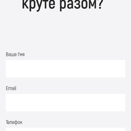
круте разом?
Ваше І’мя
Email
Телефон