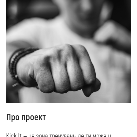
Про проект
Kick It — це зона тренувань, де ти можеш